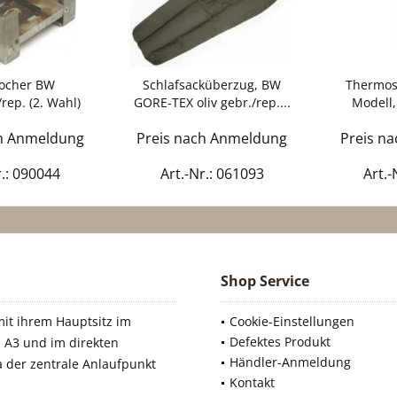
kocher BW
Schlafsacküberzug, BW
Thermosf
rep. (2. Wahl)
GORE-TEX oliv gebr./rep....
Modell, 
ch Anmeldung
Preis nach Anmeldung
Preis n
r.: 090044
Art.-Nr.: 061093
Art.-
Shop Service
it ihrem Hauptsitz im
Cookie-Einstellungen
Defektes Produkt
 A3 und im direkten
Händler-Anmeldung
a der zentrale Anlaufpunkt
Kontakt