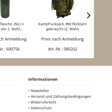
lasche, (NL) n.
Kampfrucksack, BW flecktarn
Helmüberz
oliv 2. Wahl...
gebraucht (2. Wahl)
"COB
ach Anmeldung
Preis nach Anmeldung
Preis 
Nr.: 600756
Art.-Nr.: 080202
Art.
Informationen
Newsletter
Versand und Zahlungsbedingungen
Widerrufsrecht
Datenschutz