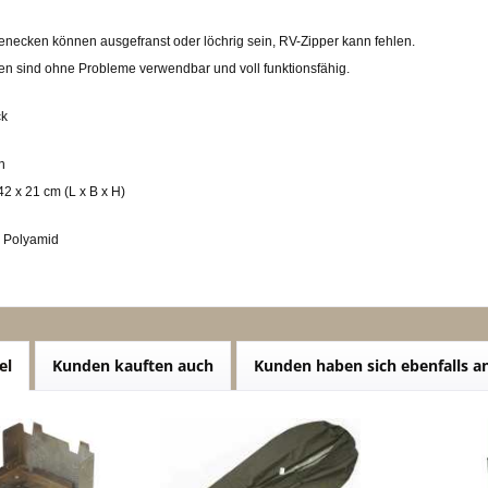
enecken können ausgefranst oder löchrig sein, RV-Zipper kann fehlen.
 ohne Probleme verwendbar und voll funktionsfähig.
ck
n
42 x 21 cm (L x B x H)
% Polyamid
el
Kunden kauften auch
Kunden haben sich ebenfalls 