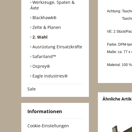
Werkzeuge, Spaten &
Äxte
Achtung: Tasch
Blackhawk®
Taschen sind
Zelte & Planen
VE: 2 Stück/Pa
2. Wahl
Farbe: DPM-tar
Ausrüstung Einsatzkräfte
Maße: ca. 77 x 
Safariland™
Material: 100 
Osprey®
Eagle Industries®
Sale
Ähnliche Artik
Informationen
Cookie-Einstellungen