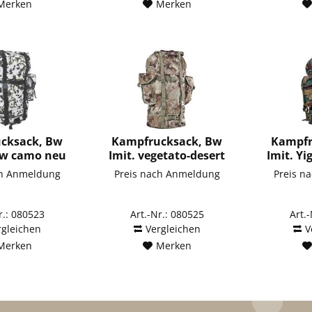
Merken
Merken
cksack, Bw
Kampfrucksack, Bw
Kampfr
ow camo neu
Imit. vegetato-desert
Imit. Y
neu
ch Anmeldung
Preis nach Anmeldung
Preis n
r.: 080523
Art.-Nr.: 080525
Art.
rgleichen
Vergleichen
V
Merken
Merken