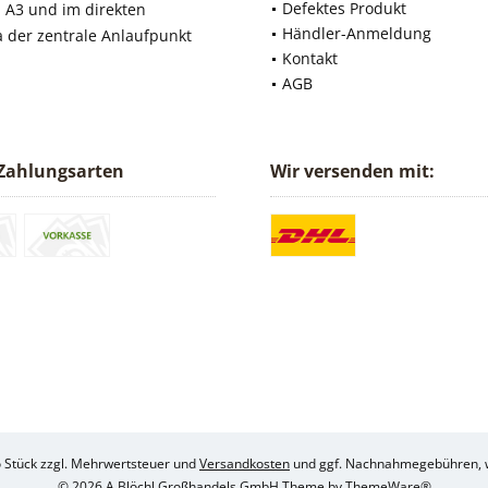
Defektes Produkt
 A3 und im direkten
Händler-Anmeldung
a der zentrale Anlaufpunkt
Kontakt
AGB
Zahlungsarten
Wir versenden mit:
ro Stück zzgl. Mehrwertsteuer und
Versandkosten
und ggf. Nachnahmegebühren, w
© 2026 A.Blöchl Großhandels GmbH Theme by
ThemeWare®