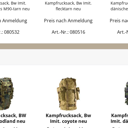
ack, Bw Imit.
Kampfrucksack, Bw Imit.
Kampfruc
s M90-tarn neu
flecktarn neu
dänische
ch Anmeldung
Preis nach Anmeldung
Preis n
r.: 080532
Art.-Nr.: 080516
Art.-
cksack, BW
Kampfrucksack, Bw
Kampfr
oodland neu
Imit. coyote neu
Imit. d
t