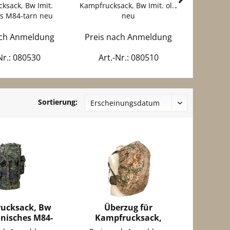
ksack, Bw Imit.
Kampfrucksack, Bw Imit. oliv
Kampfru
s M84-tarn neu
neu
tr
ach Anmeldung
Preis nach Anmeldung
Preis 
Nr.: 080530
Art.-Nr.: 080510
Art
Sortierung:
ucksack, Bw
Überzug für
änisches M84-
Kampfrucksack,
arn neu
tropentarn neu