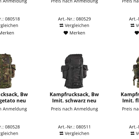
ch Anmeldung
Preis nach Anmeldung
Preis n
r.: 080518
Art.-Nr.: 080529
Art.
rgleichen
Vergleichen
V
Merken
Merken
cksack, Bw
Kampfrucksack, Bw
Kampfr
egetato neu
Imit. schwarz neu
Imit. 
ch Anmeldung
Preis nach Anmeldung
Preis n
r.: 080528
Art.-Nr.: 080511
Art.
rgleichen
Vergleichen
V