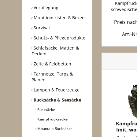
Kampfrucks
Verpflegung
schwedische
Munitionskisten & Boxen
Preis na
Survival
Art.-N
Schutz- & Pflegeprodukte
Schlafsäcke, Matten &
Decken
Zelte & Feldbetten
Tarnnetze, Tarps &
Planen
Lampen & Feuerzeuge
Rucksäcke & Seesäcke
Rucksäcke
Kampfrucksäcke
Kampfru
Mountain-Rucksäcke
Imit. w