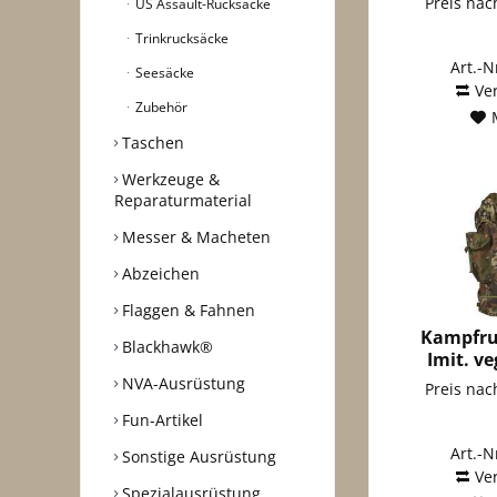
Preis na
US Assault-Rucksäcke
Trinkrucksäcke
Art.-N
Seesäcke
Ve
Zubehör
Taschen
Werkzeuge &
Reparaturmaterial
Messer & Macheten
Abzeichen
Flaggen & Fahnen
Kampfru
Blackhawk®
Imit. v
NVA-Ausrüstung
Preis na
Fun-Artikel
Art.-N
Sonstige Ausrüstung
Ve
Spezialausrüstung