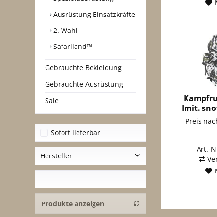
Ausrüstung Einsatzkräfte
2. Wahl
Safariland™
Gebrauchte Bekleidung
Gebrauchte Ausrüstung
Kampfru
Sale
Imit. sn
Preis na
Sofort lieferbar
Art.-N
Hersteller
Ve
A. Blöchl Großhandels GmbH
Produkte anzeigen