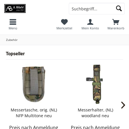
Menü
Merkzettel
Mein Konto
Warenkorb
Zubehör
Topseller
Messertasche, orig. (NL)
Messerhalter, (NL)
NFP Multitone neu
woodland neu
Preis nach Anmeldung
Preis nach Anmeldung