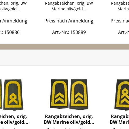
hen, orig. BW
Rangabzeichen, orig. BW
Rangabze
oliv/gold...
Marine oliv/gold...
Marine
ch Anmeldung
Preis nach Anmeldung
Preis n
r.: 150886
Art.-Nr.: 150889
Art.-
ichen, orig.
Rangabzeichen, orig.
Rangabz
 oliv/gold...
BW Marine oliv/gold...
BW Marin