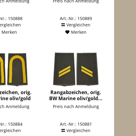
ach Anmeldung
Preis nach Anmeldung
-Nr.: 150888
Art.-Nr.: 150889
ergleichen
Vergleichen
Merken
Merken
eichen, orig.
Rangabzeichen, orig.
ne oliv/gold
BW Marine oliv/gold...
`Maat`
ach Anmeldung
Preis nach Anmeldung
-Nr.: 150884
Art.-Nr.: 150881
ergleichen
Vergleichen