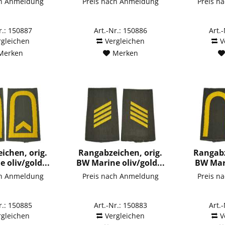
ch Anmeldung
Preis nach Anmeldung
Preis n
r.: 150887
Art.-Nr.: 150886
Art.
rgleichen
Vergleichen
V
Merken
Merken
ichen, orig.
Rangabzeichen, orig.
Rangabz
 oliv/gold...
BW Marine oliv/gold...
BW Mari
ch Anmeldung
Preis nach Anmeldung
Preis n
r.: 150885
Art.-Nr.: 150883
Art.
rgleichen
Vergleichen
V