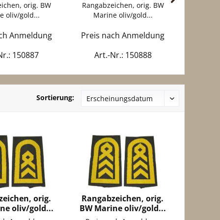
ichen, orig. BW
Rangabzeichen, orig. BW
Rangabz
 oliv/gold...
Marine oliv/gold...
Mari
ach Anmeldung
Preis nach Anmeldung
Preis 
Nr.: 150887
Art.-Nr.: 150888
Art
Sortierung:
eichen, orig.
Rangabzeichen, orig.
e oliv/gold...
BW Marine oliv/gold...