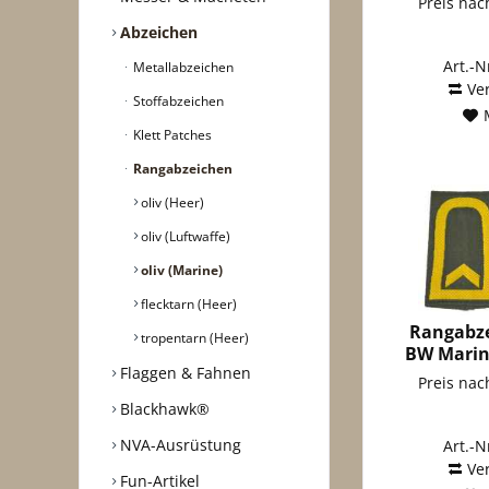
Preis na
Abzeichen
Art.-N
Metallabzeichen
Ve
Stoffabzeichen
Klett Patches
Rangabzeichen
oliv (Heer)
oliv (Luftwaffe)
oliv (Marine)
flecktarn (Heer)
Rangabze
tropentarn (Heer)
BW Marine
Flaggen & Fahnen
Preis na
Blackhawk®
NVA-Ausrüstung
Art.-N
Ve
Fun-Artikel