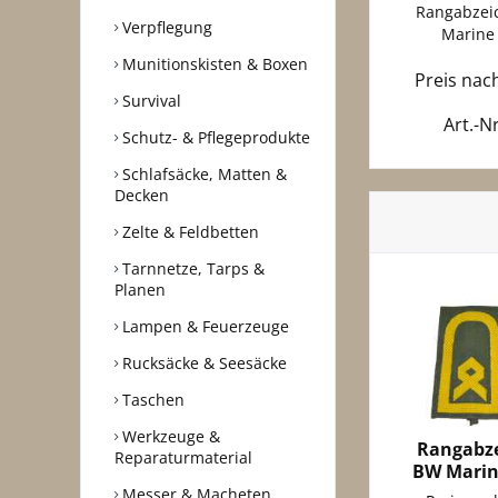
Rangabzeic
Verpflegung
Marine 
Munitionskisten & Boxen
Preis na
Survival
Art.-N
Schutz- & Pflegeprodukte
Schlafsäcke, Matten &
Decken
Zelte & Feldbetten
Tarnnetze, Tarps &
Planen
Lampen & Feuerzeuge
Rucksäcke & Seesäcke
Taschen
Werkzeuge &
Rangabze
Reparaturmaterial
BW Marine
Messer & Macheten