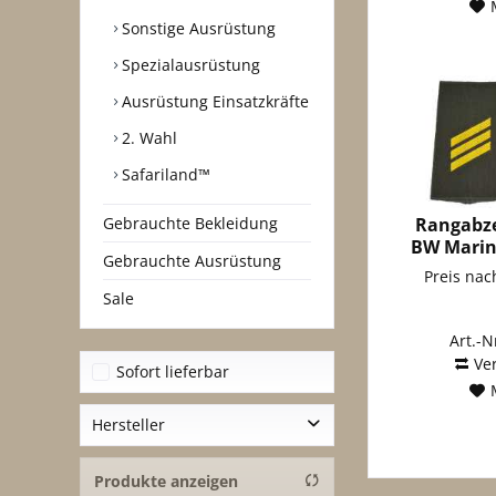
Sonstige Ausrüstung
Spezialausrüstung
Ausrüstung Einsatzkräfte
2. Wahl
Safariland™
Rangabze
Gebrauchte Bekleidung
BW Marine
Gebrauchte Ausrüstung
Preis na
Sale
Art.-N
Ve
Sofort lieferbar
Hersteller
A. Blöchl Großhandels GmbH
Produkte anzeigen