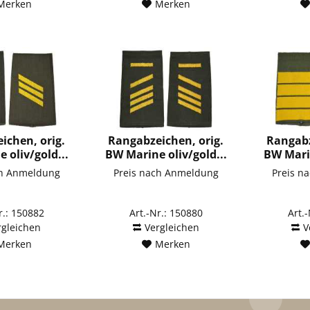
Merken
Merken
ichen, orig.
Rangabzeichen, orig.
Rangabz
 oliv/gold...
BW Marine oliv/gold...
BW Marin
ch Anmeldung
Preis nach Anmeldung
Preis n
r.: 150882
Art.-Nr.: 150880
Art.
rgleichen
Vergleichen
V
Merken
Merken