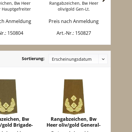
ichen, Bw Heer
Rangabzeichen, Bw Heer
Rangab
er Hauptgefreiter
oliv/gold Gen-Lt.
oliv/
ach Anmeldung
Preis nach Anmeldung
Preis 
Nr.: 150804
Art.-Nr.: 150827
Art
Sortierung:
zeichen, Bw
Rangabzeichen, Bw
v/gold Brigade-
Heer oliv/gold General-
eneral
Major