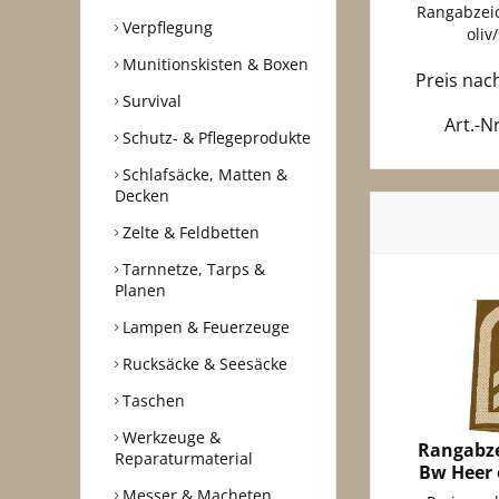
Rangabzei
Verpflegung
oliv/
Munitionskisten & Boxen
Preis na
Survival
Art.-N
Schutz- & Pflegeprodukte
Schlafsäcke, Matten &
Decken
Zelte & Feldbetten
Tarnnetze, Tarps &
Planen
Lampen & Feuerzeuge
Rucksäcke & Seesäcke
Taschen
Werkzeuge &
Rangabze
Reparaturmaterial
Bw Heer o
Messer & Macheten