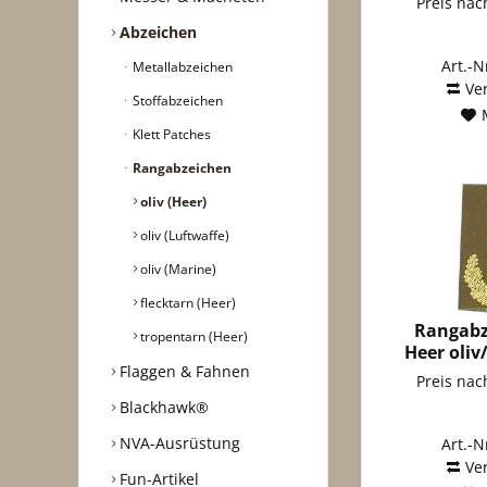
Preis na
Abzeichen
Art.-N
Metallabzeichen
Ve
Stoffabzeichen
Klett Patches
Rangabzeichen
oliv (Heer)
oliv (Luftwaffe)
oliv (Marine)
flecktarn (Heer)
Rangabz
tropentarn (Heer)
Heer oliv
Flaggen & Fahnen
Preis na
Blackhawk®
NVA-Ausrüstung
Art.-N
Ve
Fun-Artikel