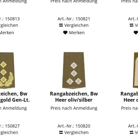
ch Anmeldung
Preis nach Anmeldung
Preis n
r.: 150813
Art.-Nr.: 150821
Art.
rgleichen
Vergleichen
V
Merken
Merken
eichen, Bw
Rangabzeichen, Bw
Rangab
/gold Gen-Lt.
Heer oliv/silber
Heer o
Stabshauptmann
ch Anmeldung
Preis nach Anmeldung
Preis n
r.: 150827
Art.-Nr.: 150820
Art.
rgleichen
Vergleichen
V