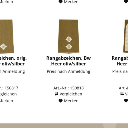
Merken
Merken
ichen, orig.
Rangabzeichen, Bw
Rangab
oliv/silber
Heer oliv/silber
Heer 
utnant
Oberleutnant
Unt
ch Anmeldung
Preis nach Anmeldung
Preis n
r.: 150817
Art.-Nr.: 150818
Art.
rgleichen
Vergleichen
V
Merken
Merken