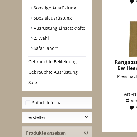
Sonstige Ausrüstung
Spezialausrüstung
Ausrüstung Einsatzkräfte
2. Wahl
Safariland™
Rangabze
Gebrauchte Bekleidung
Bw Heer 
Gebrauchte Ausrüstung
Le
Preis na
Sale
Art.-N
Ve
Sofort lieferbar
Hersteller
A. Blöchl Großhandels GmbH
Produkte anzeigen