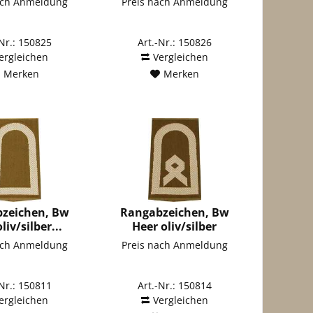
ach Anmeldung
Preis nach Anmeldung
-Nr.: 150825
Art.-Nr.: 150826
ergleichen
Vergleichen
Merken
Merken
zeichen, Bw
Rangabzeichen, Bw
liv/silber...
Heer oliv/silber
Hauptfeldwebel
ach Anmeldung
Preis nach Anmeldung
-Nr.: 150811
Art.-Nr.: 150814
ergleichen
Vergleichen