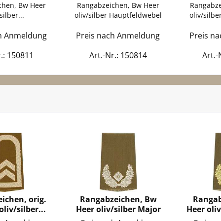
chen, Bw Heer
Rangabzeichen, Bw Heer
Rangabze
silber...
oliv/silber Hauptfeldwebel
oliv/silb
ch Anmeldung
Preis nach Anmeldung
Preis n
r.: 150811
Art.-Nr.: 150814
Art.-
ichen, orig.
Rangabzeichen, Bw
Rangab
liv/silber...
Heer oliv/silber Major
Heer oli
G