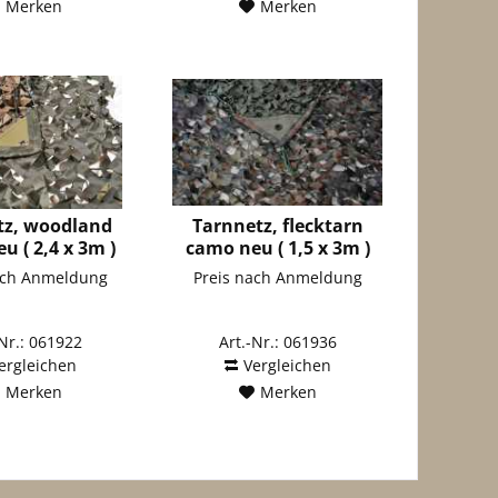
Merken
Merken
tz, woodland
Tarnnetz, flecktarn
u ( 2,4 x 3m )
camo neu ( 1,5 x 3m )
ach Anmeldung
Preis nach Anmeldung
-Nr.: 061922
Art.-Nr.: 061936
ergleichen
Vergleichen
Merken
Merken