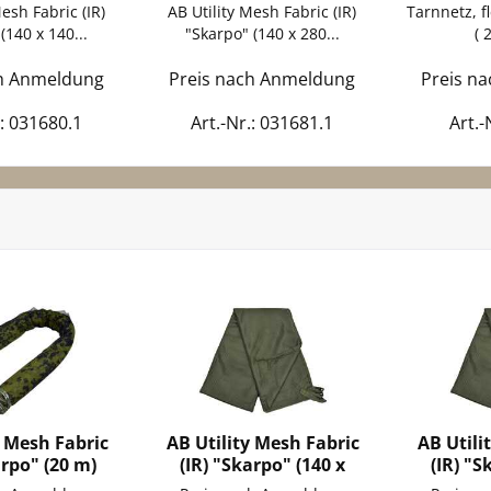
Mesh Fabric (IR)
AB Utility Mesh Fabric (IR)
Tarnnetz, f
(140 x 140...
"Skarpo" (140 x 280...
( 
ch Anmeldung
Preis nach Anmeldung
Preis n
.: 031680.1
Art.-Nr.: 031681.1
Art.-
y Mesh Fabric
AB Utility Mesh Fabric
AB Utili
arpo" (20 m)
(IR) "Skarpo" (140 x
(IR) "S
140...