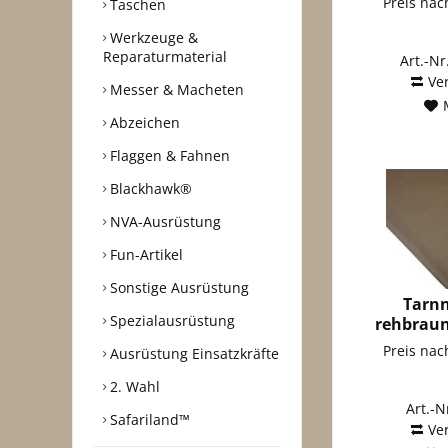
Preis na
Taschen
Werkzeuge &
Reparaturmaterial
Art.-Nr
Ve
Messer & Macheten
Abzeichen
Flaggen & Fahnen
Blackhawk®
NVA-Ausrüstung
Fun-Artikel
Sonstige Ausrüstung
Tarnn
Spezialausrüstung
rehbraun
1,
Preis na
Ausrüstung Einsatzkräfte
2. Wahl
Art.-N
Safariland™
Ve