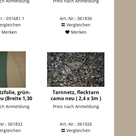
ach Anmeldung
Preis nach Anmeldung
Nr.: 031681.1
Art.-Nr.: 061830
ergleichen
Vergleichen
Merken
Merken
zfolie, grün-
Tarnnetz, flecktarn
u (Breite 1,30
camo neu ( 2,4 x 3m )
m)
ach Anmeldung
Preis nach Anmeldung
-Nr.: 061832
Art.-Nr.: 061926
ergleichen
Vergleichen