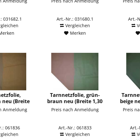
ch Anmeldung
Preis nach Anmeldung
Preis n
.: 031682.1
Art.-Nr.: 031680.1
Art.-
rgleichen
Vergleichen
V
Merken
Merken
etzfolie,
Tarnnetzfolie, grün-
Tarnnet
 neu (Breite
braun neu (Breite 1,30
beige ne
30 m)
m)
ch Anmeldung
Preis nach Anmeldung
Preis n
r.: 061836
Art.-Nr.: 061833
Art.
rgleichen
Vergleichen
V