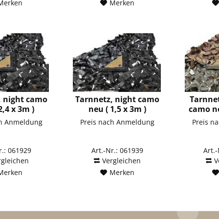
Merken
Merken
, night camo
Tarnnetz, night camo
Tarnne
2,4 x 3m )
neu ( 1,5 x 3m )
camo ne
ch Anmeldung
Preis nach Anmeldung
Preis n
r.: 061929
Art.-Nr.: 061939
Art.
rgleichen
Vergleichen
V
Merken
Merken