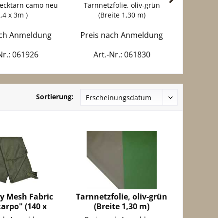
lecktarn camo neu
Tarnnetzfolie, oliv-grün
Tarnnet
2,4 x 3m )
(Breite 1,30 m)
neu 
ach Anmeldung
Preis nach Anmeldung
Preis 
Nr.: 061926
Art.-Nr.: 061830
Art
Sortierung:
ty Mesh Fabric
Tarnnetzfolie, oliv-grün
karpo" (140 x
(Breite 1,30 m)
280...