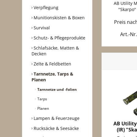
AB Utility 
Verpflegung
"Skarpo" 
Munitionskisten & Boxen
Preis na
Survival
Art.-Nr
Schutz- & Pflegeprodukte
Schlafsäcke, Matten &
Decken
Zelte & Feldbetten
Tarnnetze, Tarps &
Planen
Tarnnetze und -folien
Tarps
Planen
Lampen & Feuerzeuge
AB Utilit
Rucksäcke & Seesäcke
(IR) "Sk