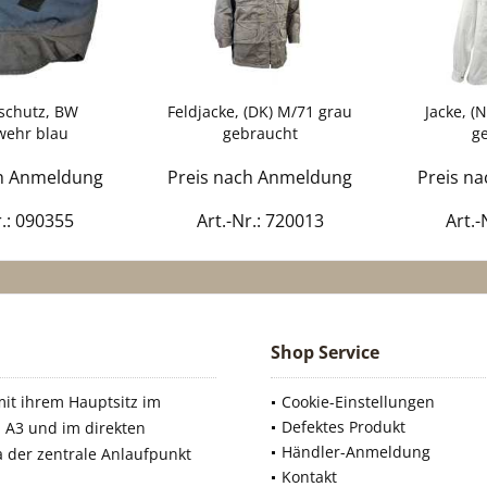
schutz, BW
Feldjacke, (DK) M/71 grau
Jacke, (
wehr blau
gebraucht
g
ucht/rep.
ch Anmeldung
Preis nach Anmeldung
Preis n
r.: 090355
Art.-Nr.: 720013
Art.-
Shop Service
it ihrem Hauptsitz im
Cookie-Einstellungen
Defektes Produkt
 A3 und im direkten
Händler-Anmeldung
a der zentrale Anlaufpunkt
Kontakt