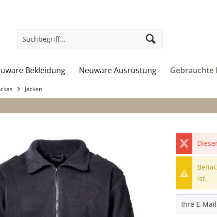
uware Bekleidung
Neuware Ausrüstung
Gebrauchte 
arkas
Jacken
Dieser
Benach
ist.