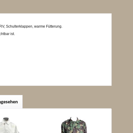
 RV, Schulterklappen, warme Fütterung.
htbar ist.
angesehen