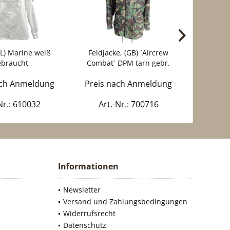
NL) Marine weiß
Feldjacke, (GB) ´Aircrew
Flee
ebraucht
Combat´ DPM tarn gebr.
"Sha
ach Anmeldung
Preis nach Anmeldung
Preis 
Nr.: 610032
Art.-Nr.: 700716
Art
Informationen
Newsletter
Versand und Zahlungsbedingungen
Widerrufsrecht
Datenschutz