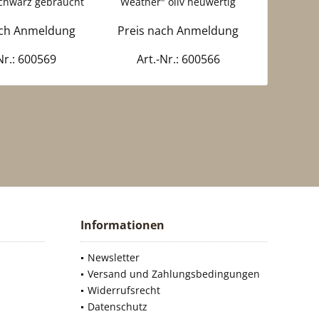
chwarz gebraucht
Weather" oliv neuwertig
ach Anmeldung
Preis nach Anmeldung
Preis 
Nr.: 600569
Art.-Nr.: 600566
Art
Informationen
Newsletter
Versand und Zahlungsbedingungen
Widerrufsrecht
Datenschutz