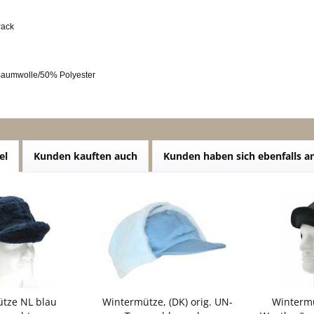
Pack
Baumwolle/50% Polyester
el
Kunden kauften auch
Kunden haben sich ebenfalls 
tze NL blau
Wintermütze, (DK) orig. UN-
Wintermü