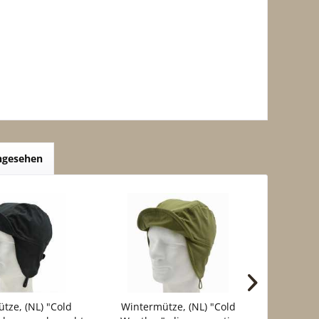
angesehen
tze, (NL) "Cold
Wintermütze, (NL) "Cold
Wintermü