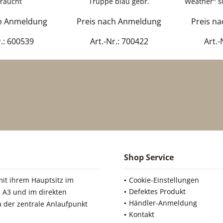
raucht
Truppe blau gebr.
Weather" s
ch Anmeldung
Preis nach Anmeldung
Preis n
r.: 600539
Art.-Nr.: 700422
Art.-
Shop Service
it ihrem Hauptsitz im
Cookie-Einstellungen
Defektes Produkt
 A3 und im direkten
Händler-Anmeldung
a der zentrale Anlaufpunkt
Kontakt