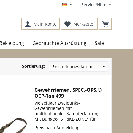
Service/Hilfe
DE
Mein Konto
Merkzettel
Bekleidung
Gebrauchte Ausrüstung
Sale
Sortierung:
Gewehrriemen, SPEC.-OPS.®
OCP-Tan 499
Vielseitiger Zweipunkt-
Gewehrriemen mit
multinationaler Kampferfahrung.
Mit Bungee-„STRIKE-ZONE" für
optimales Zielen. Passt sich leicht
Preis nach Anmeldung
an jedes Gewehr an und passt