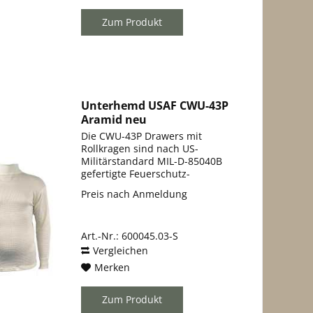
Zum Produkt
Unterhemd USAF CWU-43P
Aramid neu
Die CWU-43P Drawers mit
Rollkragen sind nach US-
Militärstandard MIL-D-85040B
gefertigte Feuerschutz-
Unterwäsche für Piloten und
Preis nach Anmeldung
Flugzeugbesatzungen. Das
Kleidungsstück besteht aus
Aramid (Nomex®) - einem
Art.-Nr.: 600045.03-S
Hochleistungsfaser, die...
Vergleichen
Merken
Zum Produkt