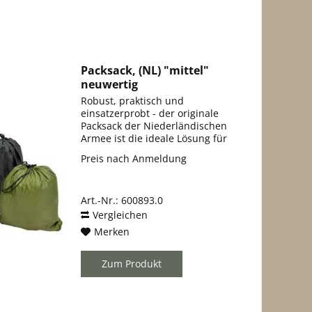
Packsack, (NL) "mittel"
neuwertig
Robust, praktisch und
einsatzerprobt - der originale
Packsack der Niederländischen
Armee ist die ideale Lösung für
alle, die Ordnung ins Gepäck
Preis nach Anmeldung
bringen möchten. Mit einem
Volumen von bis zu 9 Litern
bietet er ausreichend Platz für...
Art.-Nr.: 600893.0
Vergleichen
Merken
Zum Produkt