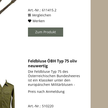
auf praktisch jede Art von
Montagezubehör - Kann auch
Art.-Nr.: 611415.2
als...
Vergleichen
Merken
Zum Produkt
Feldbluse ÖBH Typ 75 oliv
neuwertig
Die Feldbluse Typ 75 des
Österreichischen Bundesheeres
ist ein Klassiker unter den
europäischen Militärblusen -
robust, pflegeleicht und
Preis nach Anmeldung
funktional durchdacht. Sie
stammt aus ehemaligem
Armeebestand und befindet sich
Art.-Nr.: 510220
in neuwertigem...