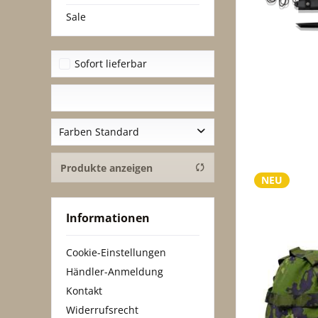
Sale
Sofort lieferbar
Farben Standard
Oliv
Produkte anzeigen
NEU
Schwarz
Woodland
Informationen
3-Fb.-desert
Flecktarn
Cookie-Einstellungen
Khaki
Händler-Anmeldung
Blau
Kontakt
Coyote
Widerrufsrecht
Sand