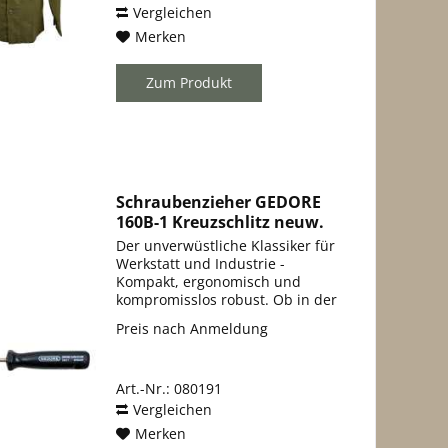
Vergleichen
Merken
Zum Produkt
Schraubenzieher GEDORE
160B-1 Kreuzschlitz neuw.
Der unverwüstliche Klassiker für
Werkstatt und Industrie -
Kompakt, ergonomisch und
kompromisslos robust. Ob in der
professionellen Fertigung, im
Preis nach Anmeldung
Handwerk oder im
anspruchsvollen
Werkstatteinsatz: Der GEDORE
Art.-Nr.: 080191
Kreuz-Schraubenzieher der...
Vergleichen
Merken