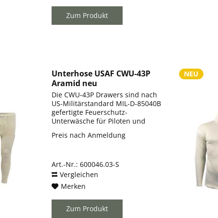
Zum Produkt
Unterhose USAF CWU-43P
NEU
Aramid neu
Die CWU-43P Drawers sind nach
US-Militärstandard MIL-D-85040B
gefertigte Feuerschutz-
Unterwäsche für Piloten und
Flugzeugbesatzungen. Das
Preis nach Anmeldung
Kleidungsstück besteht aus
Aramid (Nomex®) - einem
Hochleistungsfaser, die
Art.-Nr.: 600046.03-S
inhärente, permanente...
Vergleichen
Merken
Zum Produkt