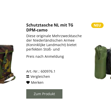
Schutztasche NL mit TG
NEU
DPM-camo
Diese originale Mehrzwecktasche
der Niederländischen Armee
(Koninklijke Landmacht) bietet
perfekten Stoß- und
Witterungsschutz für
Preis nach Anmeldung
empfindliche
Ausrüstungsgegenstände.
Entwickelt für die hohen
Art.-Nr.: 600976.1
Anforderungen im militärischen
Einsatz,...
Vergleichen
Merken
Zum Produkt