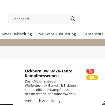
uware Bekleidung
Neuware Ausrüstung
Gebrauchte 
Eickhorn BW KM2K-Tanto
Kampfmesser neu
NEU
Das KM2K-Tanto von
Waffentechnik Borkott & Eickhorn
ist das offizielle Kampfmesser
der Infanterie der Bundeswehr -
gefertigt nach militärischen
Preis nach Anmeldung
Standards, für härteste