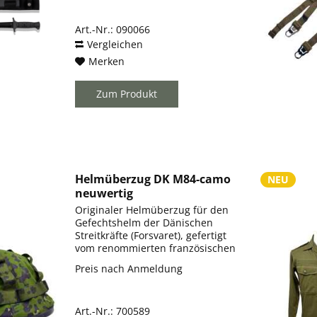
Einsatzbedingungen konzipiert
und sofort einsatzbereit. Die 172
Art.-Nr.: 090066
mm...
Vergleichen
Merken
Zum Produkt
Helmüberzug DK M84-camo
NEU
neuwertig
Originaler Helmüberzug für den
Gefechtshelm der Dänischen
Streitkräfte (Forsvaret), gefertigt
vom renommierten französischen
Militärausrüster CGF Gallet. Das
Preis nach Anmeldung
Überzugsystem ist auf die
spezifische Schalengeometrie des
dänischen...
Art.-Nr.: 700589