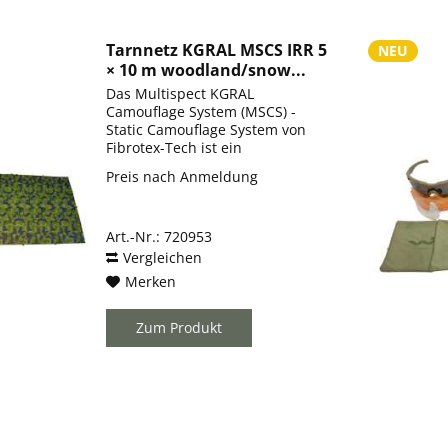
Tarnnetz KGRAL MSCS IRR 5
NEU
× 10 m woodland/snow...
Das Multispect KGRAL
Camouflage System (MSCS) -
Static Camouflage System von
Fibrotex-Tech ist ein
militärspezifisches
Preis nach Anmeldung
Hochleistungs-Tarnnetz der
Spitzenklasse - konzipiert für
statische Tarnanwendungen
Art.-Nr.: 720953
unter realen
Einsatzbedingungen....
Vergleichen
Merken
Zum Produkt