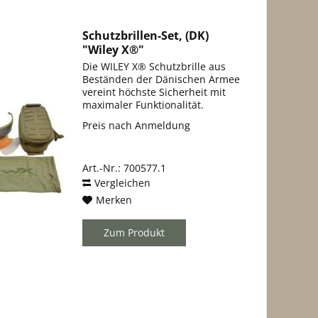
Schutzbrillen-Set, (DK)
"Wiley X®"
Die WILEY X® Schutzbrille aus
Beständen der Dänischen Armee
vereint höchste Sicherheit mit
maximaler Funktionalität.
Entwickelt für den militärischen
Preis nach Anmeldung
Einsatz, überzeugt sie durch ihre
geprüfte ballistische
Schutzwirkung sowie ihre...
Art.-Nr.: 700577.1
Vergleichen
Merken
Zum Produkt