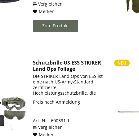
Vergleichen
Merken
Zum Produkt
Schutzbrille US ESS STRIKER
NEU
Land Ops Foliage
Die STRIKER Land Ops von ESS ist
eine nach US-Army-Standard
zertifizierte
Hochleistungsschutzbrille, die
speziell für Soldaten im
Preis nach Anmeldung
Bodeneinsatz entwickelt wurde.
Ihr Polycarbonat-Rahmen in
Foliage Green kombiniert
Art.-Nr.: 600391.1
militärische Robustheit...
Vergleichen
Merken