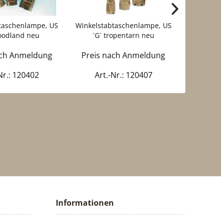
taschenlampe, US
Winkelstabtaschenlampe, US
Feuerzeu
oodland neu
´G´ tropentarn neu
ach Anmeldung
Preis nach Anmeldung
Preis 
Nr.: 120402
Art.-Nr.: 120407
Art
Informationen