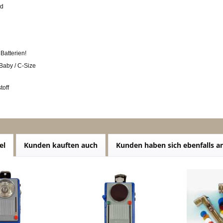
nd
Batterien!
 Baby / C-Size
toff
el
Kunden kauften auch
Kunden haben sich ebenfalls 