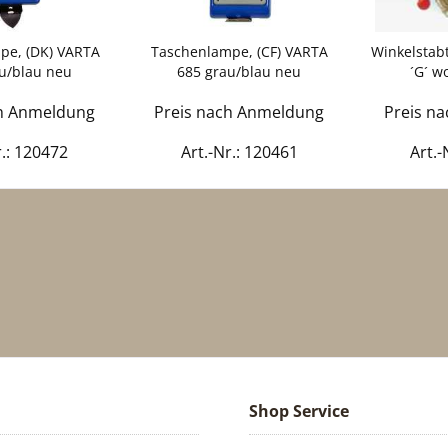
pe, (DK) VARTA
Taschenlampe, (CF) VARTA
Winkelstab
u/blau neu
685 grau/blau neu
´G´ w
ch Anmeldung
Preis nach Anmeldung
Preis n
r.: 120472
Art.-Nr.: 120461
Art.-
Shop Service