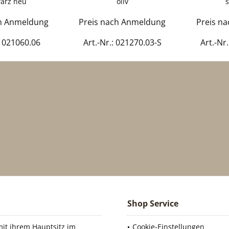
arz neu
oliv
ch Anmeldung
Preis nach Anmeldung
Preis n
: 021060.06
Art.-Nr.: 021270.03-S
Art.-Nr
Shop Service
it ihrem Hauptsitz im
Cookie-Einstellungen