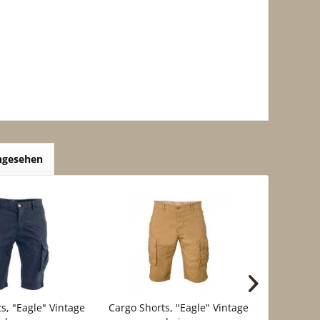
angesehen
s, "Eagle" Vintage
Cargo Shorts, "Eagle" Vintage
Travelle