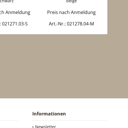
schwarz
beige
(mit
ach Anmeldung
Preis nach Anmeldung
Preis 
.: 021271.03-S
Art.-Nr.: 021278.04-M
Art.-N
Informationen
Newsletter