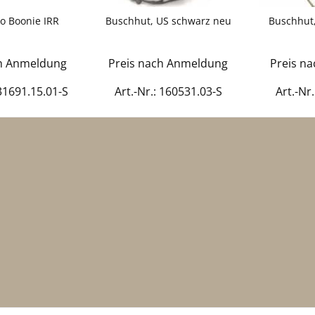
o Boonie IRR
Buschhut, US schwarz neu
Buschhut,
ch Anmeldung
Preis nach Anmeldung
Preis n
031691.15.01-S
Art.-Nr.: 160531.03-S
Art.-Nr