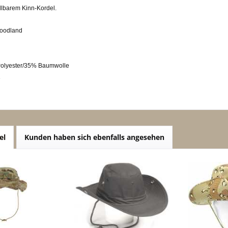
llbarem Kinn-Kordel.
woodland
Polyester/35% Baumwolle
e
el
Kunden haben sich ebenfalls angesehen