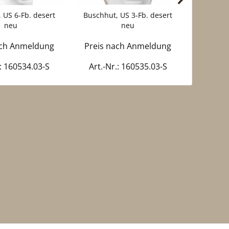
 US 6-Fb. desert
Buschhut, US 3-Fb. desert
Dschunge
neu
neu
ach Anmeldung
Preis nach Anmeldung
Preis 
.: 160534.03-S
Art.-Nr.: 160535.03-S
Art.-N