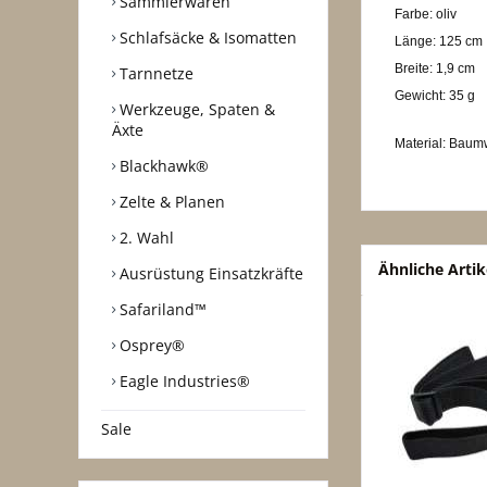
Sammlerwaren
Farbe: oliv
Schlafsäcke & Isomatten
Länge: 125 cm
Breite: 1,9 cm
Tarnnetze
Gewicht: 35 g
Werkzeuge, Spaten &
Äxte
Material: Baum
Blackhawk®
Zelte & Planen
2. Wahl
Ähnliche Artik
Ausrüstung Einsatzkräfte
Safariland™
Osprey®
Eagle Industries®
Sale