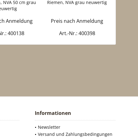
, NVA 50 cm grau
Riemen, NVA grau neuwertig
Tragerie
euwertig
c
ach Anmeldung
Preis nach Anmeldung
Preis 
Nr.: 400138
Art.-Nr.: 400398
Art
Informationen
Newsletter
Versand und Zahlungsbedingungen