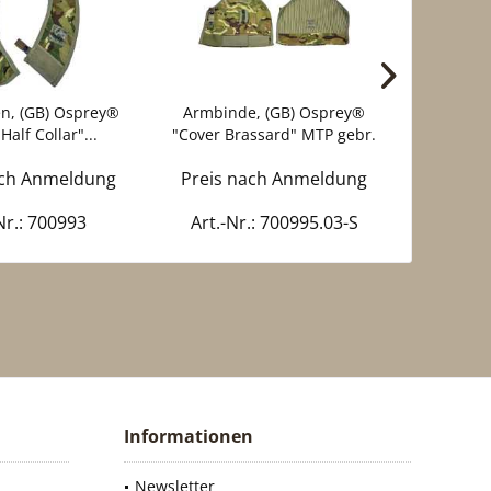
n, (GB) Osprey®
Armbinde, (GB) Osprey®
Seitenp
Half Collar"...
"Cover Brassard" MTP gebr.
Osprey
ach Anmeldung
Preis nach Anmeldung
Preis 
Nr.: 700993
Art.-Nr.: 700995.03-S
Art
Informationen
Newsletter