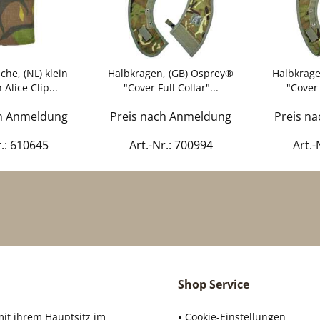
he, (NL) klein
Halbkragen, (GB) Osprey®
Halbkrage
Alice Clip...
"Cover Full Collar"...
"Cover 
ch Anmeldung
Preis nach Anmeldung
Preis n
r.: 610645
Art.-Nr.: 700994
Art.-
Shop Service
it ihrem Hauptsitz im
Cookie-Einstellungen