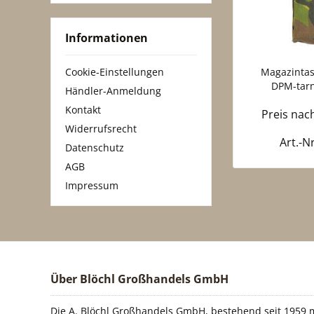
Informationen
Cookie-Einstellungen
Magazintasc
DPM-tarn 
Händler-Anmeldung
Kontakt
Preis na
Widerrufsrecht
Art.-N
Datenschutz
AGB
Impressum
Über Blöchl Großhandels GmbH
Die A. Blöchl Großhandels GmbH, bestehend seit 1959 m