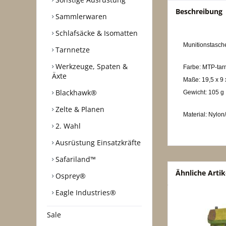
Beschreibung
Sammlerwaren
Schlafsäcke & Isomatten
Munitionstasch
Tarnnetze
Werkzeuge, Spaten &
Farbe: MTP-tar
Äxte
Maße: 19,5 x 9 
Blackhawk®
Gewicht: 105 g
Zelte & Planen
Material: Nylon
2. Wahl
Ausrüstung Einsatzkräfte
Safariland™
Ähnliche Artik
Osprey®
Eagle Industries®
Sale