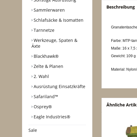
Beschreibung
Sammlerwaren
Schlafsäcke & Isomatten
Granatentasche
Tarnnetze
Werkzeuge, Spaten &
Farbe: MTP-tar
Äxte
Maße: 16 x 7,5 
Blackhawk®
Gewicht: 109 g
Zelte & Planen
Material: Nylon
2. Wahl
Ausrüstung Einsatzkräfte
Safariland™
Ähnliche Artik
Osprey®
Eagle Industries®
Sale