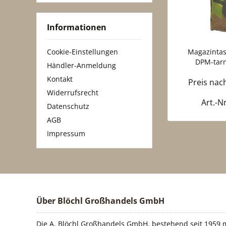
Informationen
Cookie-Einstellungen
Magazintasc
DPM-tarn 
Händler-Anmeldung
Kontakt
Preis na
Widerrufsrecht
Art.-N
Datenschutz
AGB
Impressum
Über Blöchl Großhandels GmbH
Die A. Blöchl Großhandels GmbH, bestehend seit 1959 m