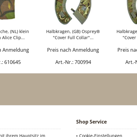
he, (NL) klein
Halbkragen, (GB) Osprey®
Halbkrage
Alice Clip...
"Cover Full Collar"...
"Cover 
ch Anmeldung
Preis nach Anmeldung
Preis n
r.: 610645
Art.-Nr.: 700994
Art.-
Shop Service
it ihrem Hauptsitz im
Cookie-Einstellungen