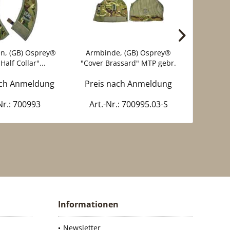
n, (GB) Osprey®
Armbinde, (GB) Osprey®
Seitenp
Half Collar"...
"Cover Brassard" MTP gebr.
Osprey
ach Anmeldung
Preis nach Anmeldung
Preis 
Nr.: 700993
Art.-Nr.: 700995.03-S
Art
Informationen
Newsletter