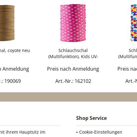
al, coyote neu
Schlauchschal
Sch
(Multifunktion), Kids UV-
(Multifun
Schutz...
S
ch Anmeldung
Preis nach Anmeldung
Preis n
r.: 190069
Art.-Nr.: 162102
Art.-
Shop Service
it ihrem Hauptsitz im
Cookie-Einstellungen