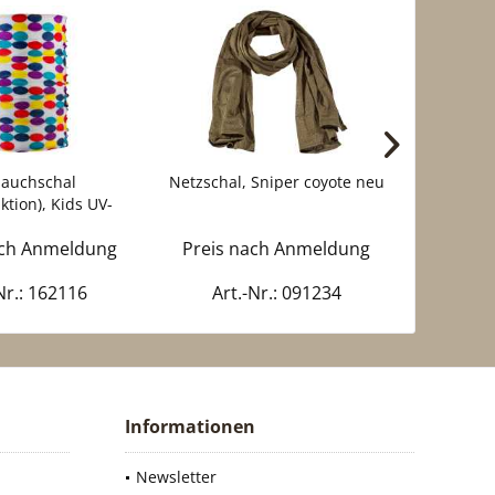
lauchschal
Netzschal, Sniper coyote neu
Schlau
ktion), Kids UV-
chutz...
ach Anmeldung
Preis nach Anmeldung
Preis 
Nr.: 162116
Art.-Nr.: 091234
Art
Informationen
Newsletter