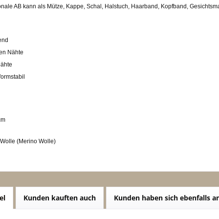
ionale AB kann als Mütze, Kappe, Schal, Halstuch, Haarband, Kopfband, Gesichts
end
den Nähte
nähte
formstabil
cm
 Wolle (Merino Wolle)
el
Kunden kauften auch
Kunden haben sich ebenfalls 