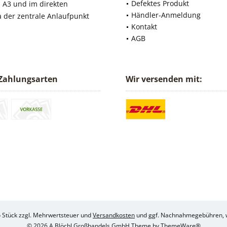
Defektes Produkt
 A3 und im direkten
Händler-Anmeldung
a der zentrale Anlaufpunkt
Kontakt
AGB
Zahlungsarten
Wir versenden mit:
ro Stück zzgl. Mehrwertsteuer und
Versandkosten
und ggf. Nachnahmegebühren, w
© 2026 A.Blöchl Großhandels GmbH Theme by
ThemeWare®