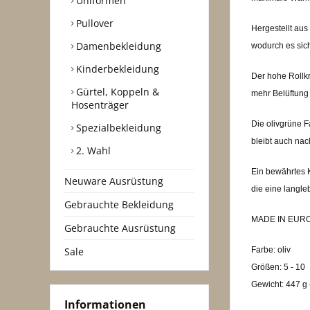
Uniformen
Pullover
Hergestellt aus
Damenbekleidung
wodurch es sich
Kinderbekleidung
Der hohe Rollkr
Gürtel, Koppeln &
mehr Belüftung
Hosenträger
Die olivgrüne Fa
Spezialbekleidung
bleibt auch na
2. Wahl
Ein bewährtes K
Neuware Ausrüstung
die eine langle
Gebrauchte Bekleidung
MADE IN EUR
Gebrauchte Ausrüstung
Sale
Farbe: oliv
Größen: 5 - 10
Gewicht: 447 g 
Informationen