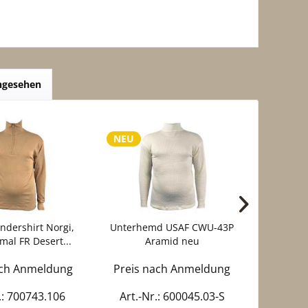
angesehen
NEU
dershirt Norgi,
Unterhemd USAF CWU-43P
Unterhe
mal FR Desert...
Aramid neu
´
ach Anmeldung
Preis nach Anmeldung
Preis 
.: 700743.106
Art.-Nr.: 600045.03-S
Art.-