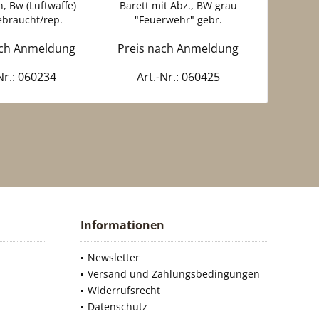
n, Bw (Luftwaffe)
Barett mit Abz., BW grau
Ba
ebraucht/rep.
"Feuerwehr" gebr.
ge
ach Anmeldung
Preis nach Anmeldung
Preis 
Nr.: 060234
Art.-Nr.: 060425
Art
Informationen
Newsletter
Versand und Zahlungsbedingungen
Widerrufsrecht
Datenschutz