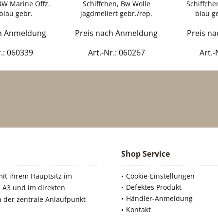
BW Marine Offz.
Schiffchen, Bw Wolle
Schiffche
blau gebr.
jagdmeliert gebr./rep.
blau g
ch Anmeldung
Preis nach Anmeldung
Preis n
r.: 060339
Art.-Nr.: 060267
Art.-
Shop Service
it ihrem Hauptsitz im
Cookie-Einstellungen
Defektes Produkt
 A3 und im direkten
Händler-Anmeldung
a der zentrale Anlaufpunkt
Kontakt