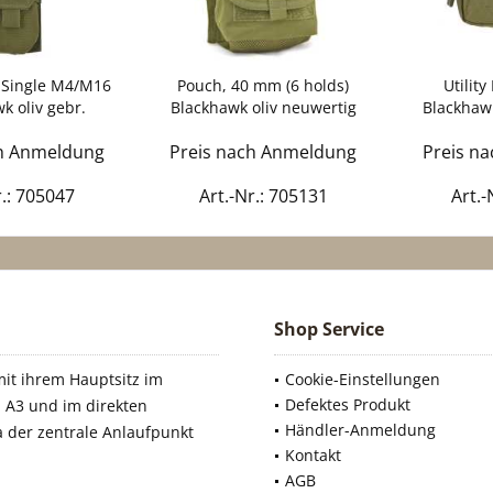
 Single M4/M16
Pouch, 40 mm (6 holds)
Utilit
k oliv gebr.
Blackhawk oliv neuwertig
Blackhawk
ch Anmeldung
Preis nach Anmeldung
Preis n
r.: 705047
Art.-Nr.: 705131
Art.-
Shop Service
it ihrem Hauptsitz im
Cookie-Einstellungen
Defektes Produkt
 A3 und im direkten
Händler-Anmeldung
a der zentrale Anlaufpunkt
Kontakt
AGB