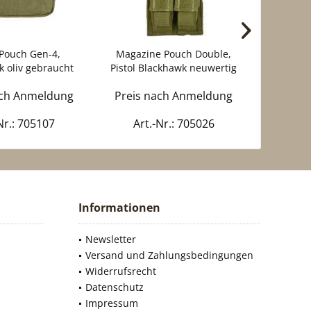
y Pouch Gen-4,
Magazine Pouch Double,
Grenade
 oliv gebraucht
Pistol Blackhawk neuwertig
holds) 
ach Anmeldung
Preis nach Anmeldung
Preis 
Nr.: 705107
Art.-Nr.: 705026
Art
Informationen
Newsletter
Versand und Zahlungsbedingungen
Widerrufsrecht
Datenschutz
Impressum