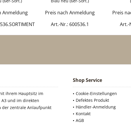
 (6er-Sort.)
blau neu (6er-Sort.)
ch Anmeldung
Preis nach Anmeldung
Preis n
00536.SORTIMENT
Art.-Nr.: 600536.1
Art.-
Shop Service
it ihrem Hauptsitz im
Cookie-Einstellungen
Defektes Produkt
 A3 und im direkten
Händler-Anmeldung
a der zentrale Anlaufpunkt
Kontakt
AGB