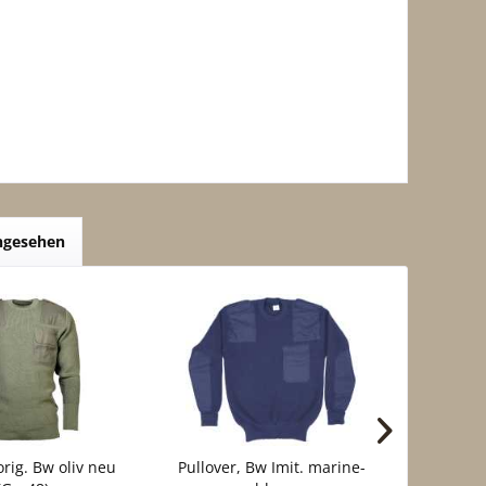
angesehen
orig. Bw oliv neu
Pullover, Bw Imit. marine-
Pullover