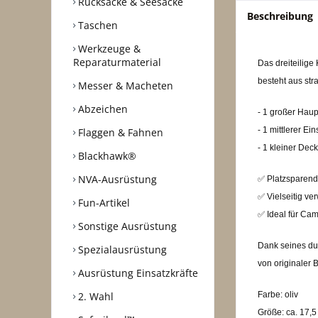
Rucksäcke & Seesäcke
Beschreibung
Taschen
Werkzeuge &
Reparaturmaterial
Das dreiteilige
besteht aus st
Messer & Macheten
Abzeichen
- 1 großer Haup
- 1 mittlerer Ein
Flaggen & Fahnen
- 1 kleiner Dec
Blackhawk®
NVA-Ausrüstung
✅
Platzsparend
✅
Vielseitig ve
Fun-Artikel
✅
Ideal für Cam
Sonstige Ausrüstung
Dank seines dur
Spezialausrüstung
von originaler
Ausrüstung Einsatzkräfte
2. Wahl
Farbe: oliv
Größe: ca. 17,5 