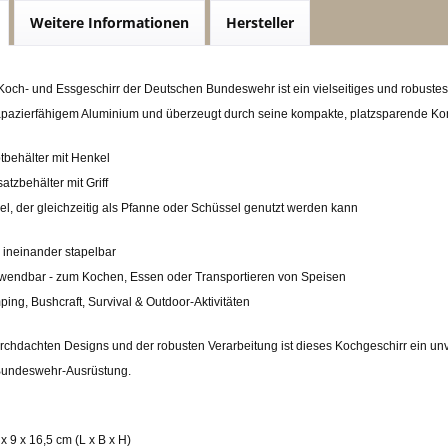
Weitere Informationen
Hersteller
 Koch- und Essgeschirr der Deutschen Bundeswehr ist ein vielseitiges und robust
rapazierfähigem Aluminium und überzeugt durch seine kompakte, platzsparende Kon
tbehälter mit Henkel
satzbehälter mit Griff
kel, der gleichzeitig als Pfanne oder Schüssel genutzt werden kann
 ineinander stapelbar
rwendbar - zum Kochen, Essen oder Transportieren von Speisen
ping, Bushcraft, Survival & Outdoor-Aktivitäten
chdachten Designs und der robusten Verarbeitung ist dieses Kochgeschirr ein unv
 Bundeswehr-Ausrüstung.
x 9 x 16,5 cm (L x B x H)