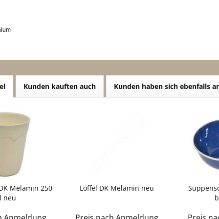
nium
el
Kunden kauften auch
Kunden haben sich ebenfalls 
 DK Melamin 250
Löffel DK Melamin neu
Suppensc
l neu
b
ch Anmeldung
Preis nach Anmeldung
Preis n